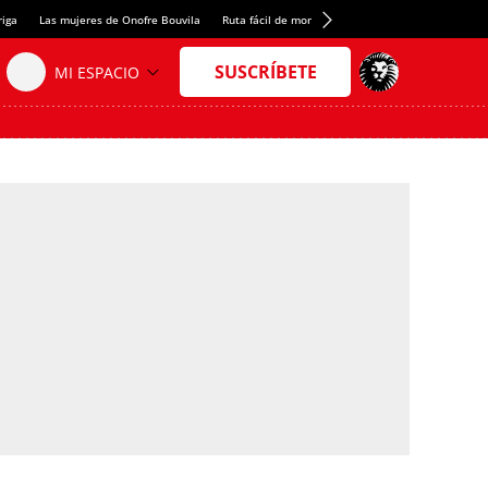
riga
Las mujeres de Onofre Bouvila
Ruta fácil de montaña
Nuevo tresmil de los Pir