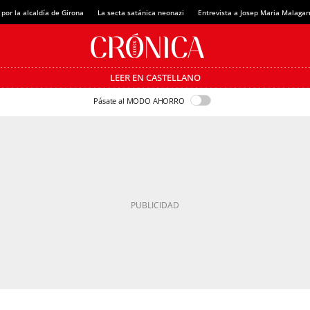
 por la alcaldía de Girona
La secta satánica neonazi
Entrevista a Josep Maria Malagar
LEER EN CASTELLANO
Pásate al MODO AHORRO