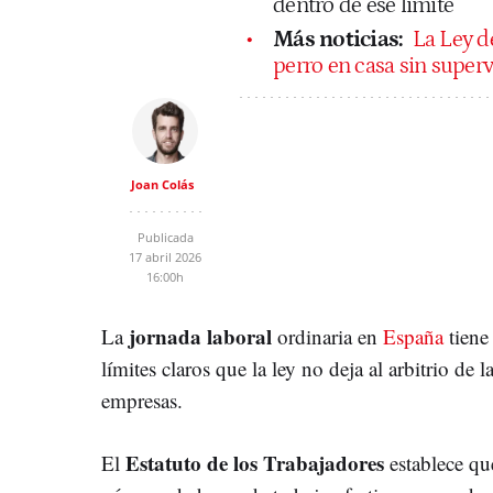
dentro de ese límite
Más noticias:
La Ley d
perro en casa sin super
Joan Colás
Publicada
17 abril 2026
16:00h
jornada laboral
La
ordinaria en
España
tiene
límites claros que la ley no deja al arbitrio de l
empresas.
Estatuto de los Trabajadores
El
establece qu