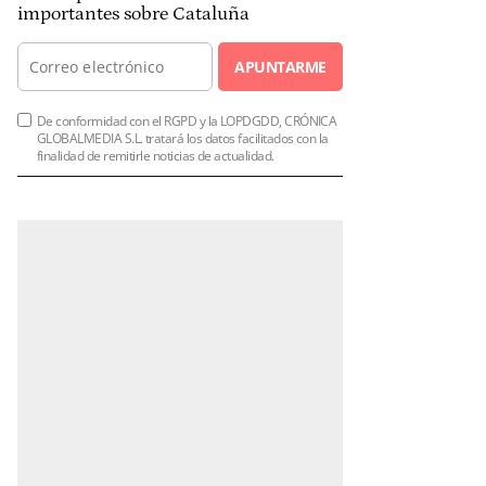
importantes sobre Cataluña
APUNTARME
De conformidad con el RGPD y la LOPDGDD, CRÓNICA
GLOBALMEDIA S.L. tratará los datos facilitados con la
finalidad de remitirle noticias de actualidad.