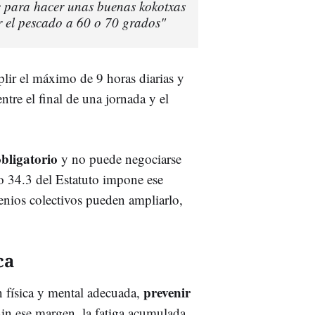
e para hacer unas buenas kokotxas
ar el pescado a 60 o 70 grados"
lir el máximo de 9 horas diarias y
ntre el final de una jornada y el
obligatorio
y no puede negociarse
o 34.3 del Estatuto impone ese
enios colectivos pueden ampliarlo,
ca
prevenir
n física y mental adecuada,
Sin ese margen, la fatiga acumulada