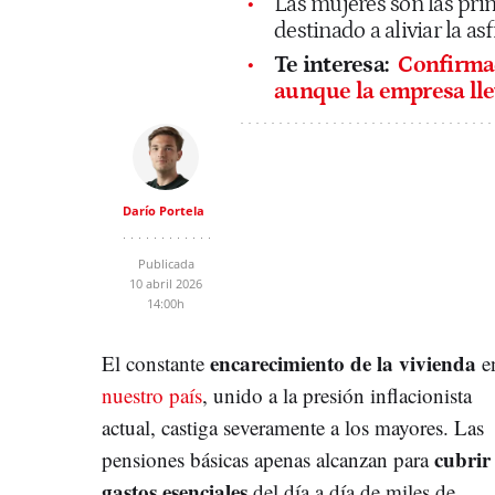
Las mujeres son las pri
destinado a aliviar la a
Te interesa:
Confirmad
aunque la empresa lle
Darío Portela
Publicada
10 abril 2026
14:00h
encarecimiento de la vivienda
El constante
e
nuestro país
, unido a la presión inflacionista
actual, castiga severamente a los mayores. Las
cubrir 
pensiones básicas apenas alcanzan para
gastos esenciales
del día a día de miles de