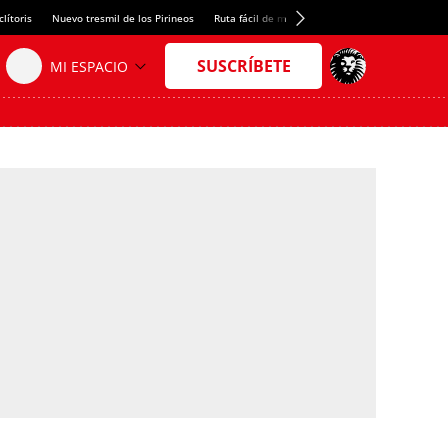
lítoris
Nuevo tresmil de los Pirineos
Ruta fácil de montaña
El arroz más meloso