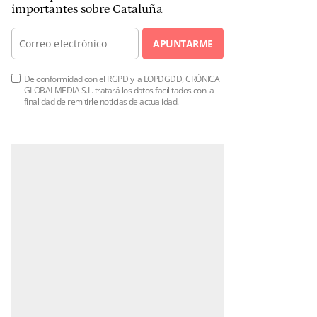
importantes sobre Cataluña
APUNTARME
De conformidad con el RGPD y la LOPDGDD, CRÓNICA
GLOBALMEDIA S.L. tratará los datos facilitados con la
finalidad de remitirle noticias de actualidad.