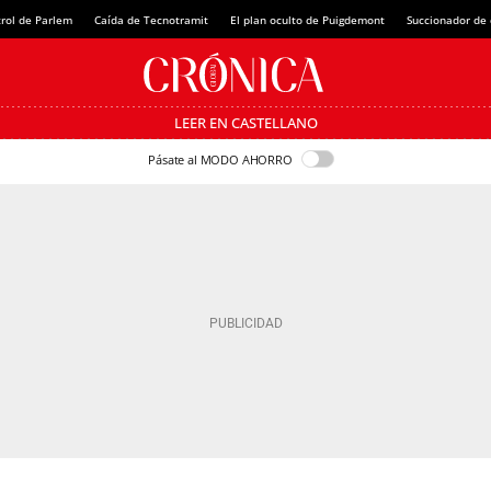
rol de Parlem
Caída de Tecnotramit
El plan oculto de Puigdemont
Succionador de c
LEER EN CASTELLANO
Pásate al MODO AHORRO