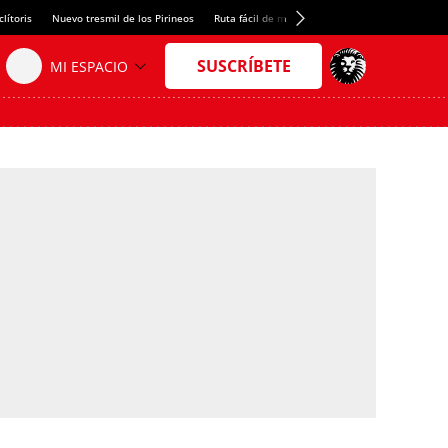
lítoris
Nuevo tresmil de los Pirineos
Ruta fácil de montaña
El arroz más meloso