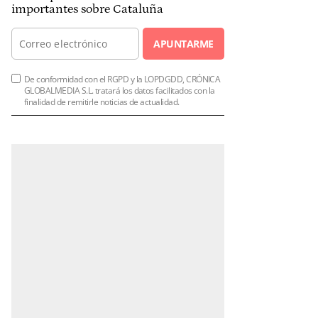
importantes sobre Cataluña
APUNTARME
De conformidad con el RGPD y la LOPDGDD, CRÓNICA
GLOBALMEDIA S.L. tratará los datos facilitados con la
finalidad de remitirle noticias de actualidad.