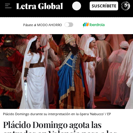
Leer en Castellano
Pásate al MODO AHORRO
Plácido Domingo durante su interpretación en la ópera 'Nabucco' / EP
Plácido Domingo agota las