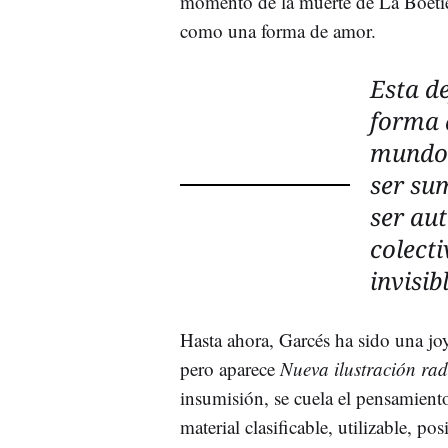
momento de la muerte de La Boeti
como una forma de amor.
Esta de
forma 
mundo 
ser sum
ser aut
colecti
invisib
Hasta ahora, Garcés ha sido una joy
pero aparece
Nueva ilustración rad
insumisión, se cuela el pensamiento
material clasificable, utilizable, po