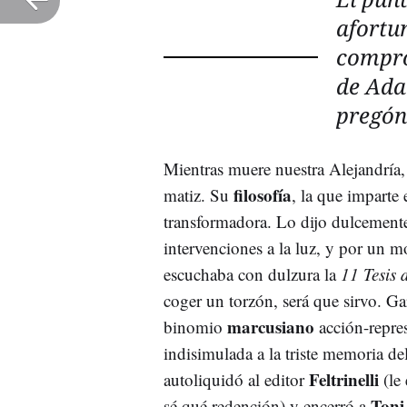
afortu
compro
de Ada 
pregón
Mientras muere nuestra Alejandría,
filosofía
matiz. Su
, la que imparte
transformadora. Lo dijo dulcement
intervenciones a la luz, y por un 
escuchaba con dulzura la
11 Tesis 
coger un torzón, será que sirvo. Ga
marcusiano
binomio
acción-repres
indisimulada a la triste memoria 
Feltrinelli
autoliquidó al editor
(le
Toni
sé qué redención) y encerró a