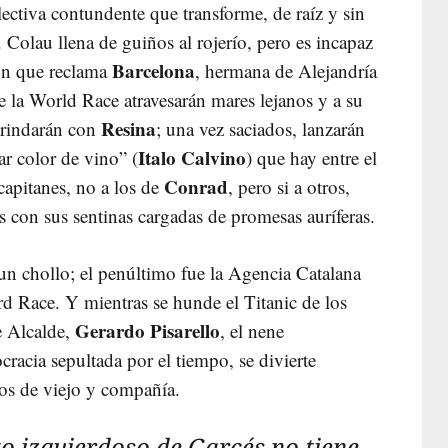
lectiva contundente que transforme, de raíz y sin
Colau llena de guiños al rojerío, pero es incapaz
Barcelona
ión que reclama
, hermana de Alejandría
e la World Race atravesarán mares lejanos y a su
Resina
brindarán con
; una vez saciados, lanzarán
Italo Calvino
ar color de vino” (
) que hay entre el
Conrad
 capitanes, no a los de
, pero si a otros,
 con sus sentinas cargadas de promesas auríferas.
un chollo; el penúltimo fue la Agencia Catalana
d Race. Y mientras se hunde el Titanic de los
Gerardo Pisarello
de Alcalde,
, el nene
racia sepultada por el tiempo, se divierte
ros de viejo y compañía.
to izquierdoso de Garcés no tiene