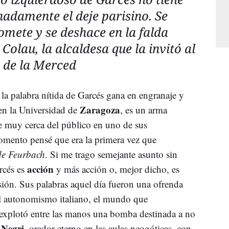
nadamente el deje parisino. Se
mete y se deshace en la falda
Colau, la alcaldesa que la invitó al
 de la Merced
 la palabra nítida de Garcés gana en engranaje y
Zaragoza
 en la Universidad de
, es un arma
e muy cerca del público en uno de sus
momento pensé que era la primera vez que
de Feurbach
. Si me trago semejante asunto sin
acción
rcés es
y más acción o, mejor dicho, es
ión. Sus palabras aquel día fueron una ofrenda
del autonomismo italiano, el mundo que
 explotó entre las manos una bomba destinada a no
 Negri
, orador eterno en las aulas neogóticas, con