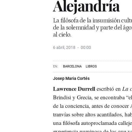
Alejandría
La filósofa de la insumisión cult
de la solemnidad y parte del ágo
al cielo.
6 abril, 2018
00:00
BARCELONA
LIBROS
Josep Maria Cortés
Lawrence Durrell
escribió en
La 
Brindisi y Grecia, se encontraba “
de la conciencia, antes de conocer
tranvías sobre altos acantilados, ha
una
filósofa
autoproclamada calleje
experiencia numinosa de los que van