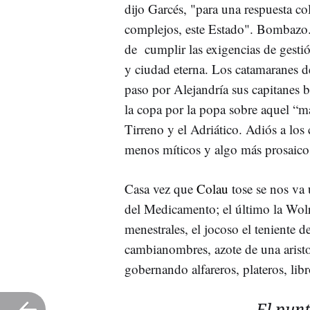
dijo Garcés, "para una
respuesta co
complejos, este Estado". Bombazo. 
de cumplir las exigencias de gest
y ciudad eterna. Los catamaranes d
paso por Alejandría sus capitanes 
la copa por la popa sobre aquel “m
Tirreno y el Adriático. Adiós a los
menos míticos y algo más prosaicos
Casa vez que
Colau
tose se nos va 
del Medicamento; el último la Wolr
menestrales, el jocoso el teniente 
cambianombres, azote de una aristoc
gobernando alfareros, plateros, lib
El pun