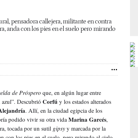
ural, pensadora callejera, militante en contra
ra, anda con los pies en el suelo pero mirando
celda de Próspero
que, en algún lugar entre
Corfú
el azul”. Descubrió
y los estados alterados
Alejandría
. Allí, en la ciudad egipcia de los
Marina Garcés
bría podido vivir su otra vida
,
ra, tocada por un sutil
gipsy
y marcada por la
 con los pies en el suelo, pero mirando al cielo.