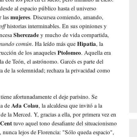
desde al espacio público hasta el universo
mujeres
r las
. Discursea comiendo, amando,
off
historias interminables. En sus opiniones y
Sherezade
rincesa
y mucho de vida compartida,
Hipatia
mundo común
. Ha leído más que
, la
Ptolomeo
strucción de los anaqueles
. Aquella era
la de Teón, el astrónomo. Garcés es parte del
tra de la solemnidad; rechaza la privacidad como
tiene afortunadamente el deje parisino. Se
Ada Colau
da de
, la alcaldesa que invitó a la
 de la Merced. Y, gracias a ella, por primera vez en
 Cent
tuvo aquel tono desafiante del situacionismo
, nunca lejos de Florencia: "Sólo queda espacio",