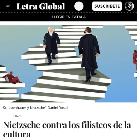
LLEGIR EN CATALÀ
Pásate al MODO AHORRO
Schopenhauer y Nietzsche'
Daniel Rosell
LETRAS
Nietzsche contra los filisteos de la
cultura