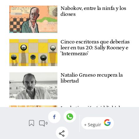
Nabokov, entre la ninfa y los
dioses
Cinco escritoras que deberías
leer en tus 20: Sally Rooney e
'Intermezzo'
Natalio Grueso recupera la
libertad
La obstinación ‘yiddish’ de
Isaac Bashevis Singer