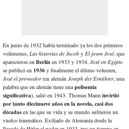
En junio de 1932 había terminado ya los dos primeros
volúmenes,
Las historias de Jacob
y
El joven José
, que
Berlín
aparecieron en
en 1933 y 1934.
José en Egipto
1936
se publicó en
y finalmente el último volumen,
José el proveedor
(en alemán
Joseph der Ernährer
, una
polisemia
palabra que en alemán tiene una
significativa
invirtió
), salió en 1943.
Thomas Mann
por tanto diecinueve años en la novela, casi dos
décadas
en las que su vida y su mundo sufrieron un
vuelco traumático. Exiliado de Alemania desde la
llegada de Hitler al poder en 1933, tras un tiempo en