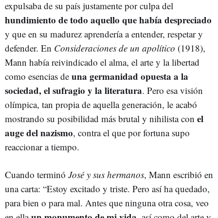
expulsaba de su país justamente por culpa del
hundimiento de todo aquello que había despreciado
y que en su madurez aprendería a entender, respetar y
defender. En
Consideraciones de un apolítico
(1918),
Mann había reivindicado el alma, el arte y la libertad
una germanidad opuesta a la
como esencias de
sociedad, el sufragio y la literatura
. Pero esa visión
olímpica, tan propia de aquella generación, le acabó
el
mostrando su posibilidad más brutal y nihilista con
auge del nazismo
, contra el que por fortuna supo
reaccionar a tiempo.
Cuando terminó
José y sus hermanos
, Mann escribió en
una carta: “Estoy excitado y triste. Pero así ha quedado,
para bien o para mal. Antes que ninguna otra cosa, veo
un monumento de mi vida
en ella
, así como del arte y