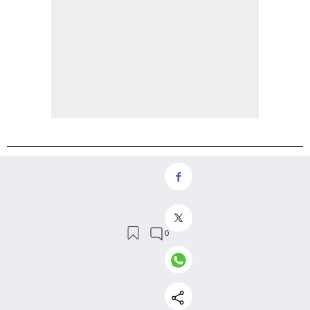
MÁS EN LETRAS
Carl Schmitt: palabras,
excusas y confesiones
´En palabras sencillas´, las
reflexiones de Richard Ford
sobre el arte de la novela