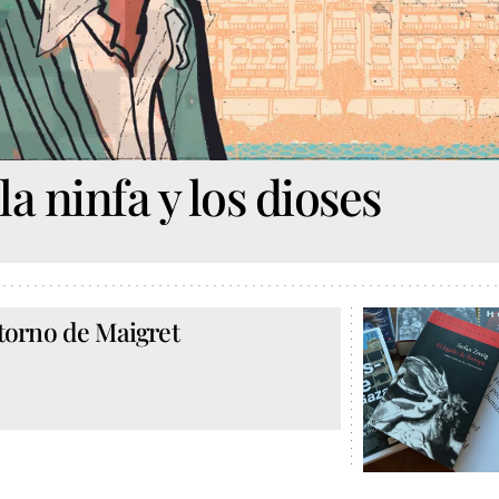
a ninfa y los dioses
etorno de Maigret