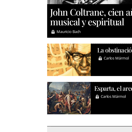
John Coltrane, cien 
musical y espiritual
Mauricio Bach
La obstinació
Carlos Mármol
Esparta, el arc
Carlos Mármol