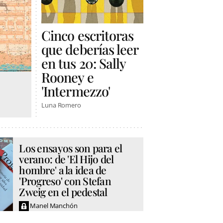
Cinco escritoras
que deberías leer
en tus 20: Sally
Rooney e
'Intermezzo'
Luna Romero
Los ensayos son para el
verano: de 'El Hijo del
hombre' a la idea de
'Progreso' con Stefan
Zweig en el pedestal
Manel Manchón