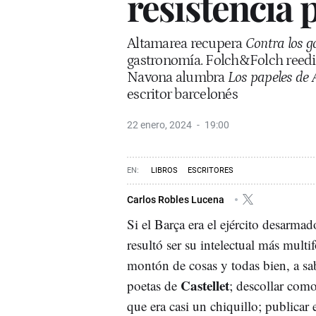
resistencia
Altamarea recupera
Contra los 
gastronomía. Folch&Folch reed
Navona alumbra
Los papeles de
escritor barcelonés
22 enero, 2024
19:00
LIBROS
ESCRITORES
Carlos Robles Lucena
Si el Barça era el ejército desarma
resultó ser su intelectual más multi
montón de cosas y todas bien, a s
Castellet
poetas de
; descollar como
que era casi un chiquillo; publicar 