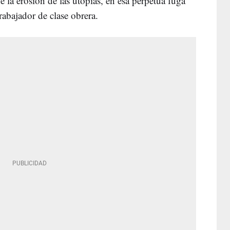
de la erosión de las utopías, en esa perpetua fuga
rabajador de clase obrera.