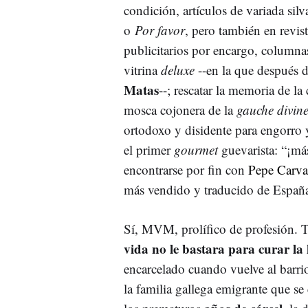
condición, artículos de variada si
o
Por favor
, pero también en revi
publicitarios por encargo, columnas
vitrina
deluxe
--en la que después 
Matas
--; rescatar la memoria de la 
mosca cojonera de la
gauche divin
ortodoxo y disidente para engorro 
el primer
gourmet
guevarista: “¡más
encontrarse por fin con
Pepe Carva
más vendido y traducido de Españ
Sí, MVM, prolífico de profesión. T
vida no le bastara para curar la
encarcelado cuando vuelve al barri
la familia gallega emigrante que se 