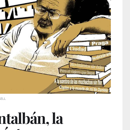
SELL
talbán, la