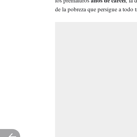
años de cárcel
los prematuros
, la 
de la pobreza que persigue a todo t