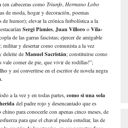
lva (en cabeceras como
Triunfo
,
Hermano Lobo
stas de moda, hogar y decoración, poemas
 de humor); elevar la crónica futbolística a la
Sergi Pàmies
Juan Villoro
Vila-
destacarían
,
o
copla de las garras fascistas; ejercer de amigable
e
; militar y desertar como comunista a la vez
Manuel Sacristán
y deleite de
; constituirse como
 vale comer de pie, que vivir de rodillas!”;
lho
y así convertirse en el escritor de novela negra
a.
como si una sola
odo a la vez y en todas partes,
 herida
del padre rojo y desencantado que es
o chino para conocerle con apenas cinco meses, de
esfuerza para que el chaval pueda estudiar, las de