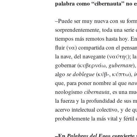
palabra como “cibernauta” no e
–Puede ser muy nueva con su forma 
sorprendentemente, toda una serie 
tiempos más remotos hasta hoy. En 
fluir (να) compartida con el pensam
la nave, del navegante (ναύτης); l
gobernar (κυβερνάω,
gubernare
)
algo
se doblegue
(κύβ-, κύπτω),
i
que, para poner nombre al que
nav
neologismo
cibernauta
, es una mu
la fuerza y la profundidad de sus m
acervo intelectual colectivo, y de q
probablemente la más vital y fértil 
–
En
Palabras del Egeo
convierte 