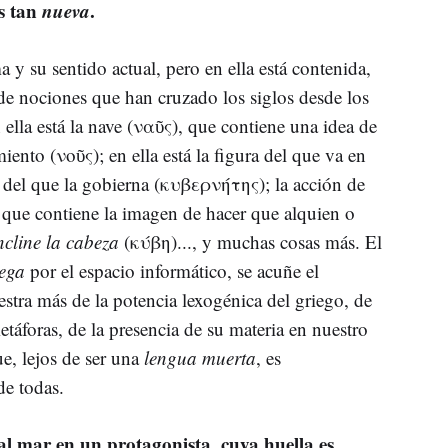
s tan
nueva
.
y su sentido actual, pero en ella está contenida,
de nociones que han cruzado los siglos desde los
ella está la nave (ναῦς), que contiene una idea de
iento (νοῦς); en ella está la figura del que va en
a del que la gobierna (κυβερνήτης); la acción de
, que contiene la imagen de hacer que alquien o
ncline la cabeza
(κύβη)..., y muchas cosas más. El
ega
por el espacio informático, se acuñe el
estra más de la potencia lexogénica del griego, de
etáforas, de la presencia de su materia en nuestro
ue, lejos de ser una
lengua muerta
, es
de todas.
al mar en un protagonista, cuya huella es