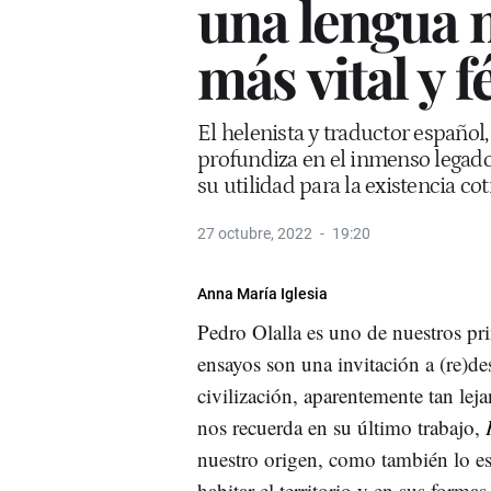
una lengua m
más vital y f
El helenista y traductor español,
profundiza en el inmenso legado 
su utilidad para la existencia co
27 octubre, 2022
19:20
Anna María Iglesia
Pedro Olalla es uno de nuestros pr
ensayos son una invitación a (re)des
civilización, aparentemente tan le
nos recuerda en su último trabajo,
nuestro origen, como también lo es
habitar el territorio y en sus formas