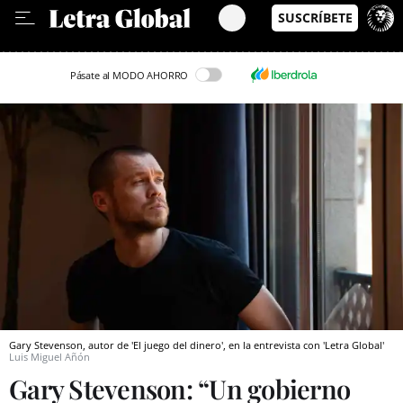
Leer en Castellano
Pásate al MODO AHORRO
Gary Stevenson, autor de 'El juego del dinero', en la entrevista con 'Letra Global'
Luis Miguel Añón
Gary Stevenson: “Un gobierno