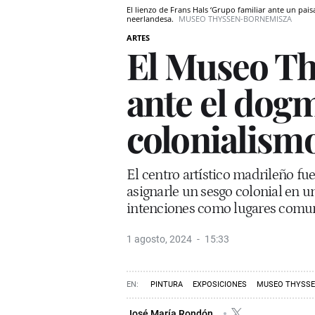
El lienzo de Frans Hals ‘Grupo familiar ante un pais
neerlandesa.
MUSEO THYSSEN-BORNEMISZA
ARTES
El Museo Th
ante el dog
colonialism
El centro artístico madrileño fue
asignarle un sesgo colonial en 
intenciones como lugares comu
1 agosto, 2024
15:33
PINTURA
EXPOSICIONES
MUSEO THYSS
José María Rondón