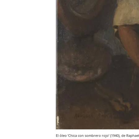
El óleo ‘Chica con sombrero rojo’ (1940), de Raphae