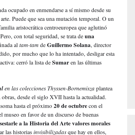
da ocupado en enmendarse a sí mismo desde su
 arte. Puede que sea una mutación temporal. O un
familia aristocrática centroeuropea que aglutinó
una
 Pero, con total seguridad, se trata de
Guillermo Solana
finada al
tam-tam
de
, director
odido, por mucho que lo ha intentado, desligar esta
Sumar
activa: cerró la lista de
en las últimas
al
en las colecciones Thyssen-Bornemisza
plantea
a obras, desde el siglo XVII hasta la actualidad.
20 de octubre
 asoma hasta el próximo
con el
del museo en favor de un discurso de buenas
estarle a la Historia del Arte valores morales
ar las historias
invisibilizadas
que hay en ellos,