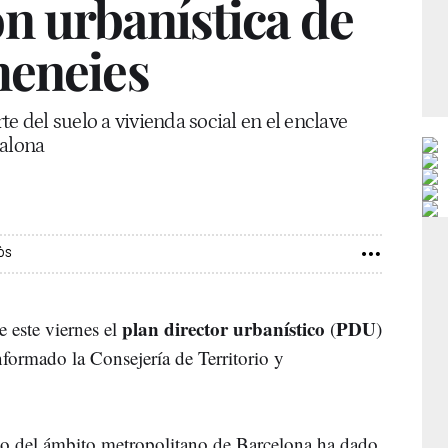
n urbanística de
meneies
e del suelo a vivienda social en el enclave
dalona
ÒS
plan director urbanístico
PDU
 este viernes el
(
)
nformado la Consejería de Territorio y
mo del ámbito metropolitano de Barcelona ha dado