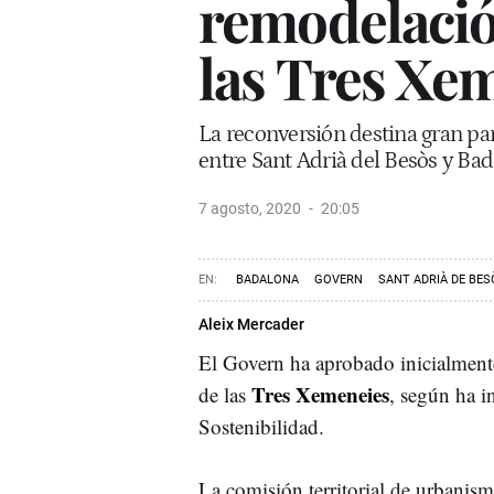
remodelació
las Tres Xe
La reconversión destina gran part
entre Sant Adrià del Besòs y Ba
7 agosto, 2020
20:05
BADALONA
GOVERN
SANT ADRIÀ DE BES
Aleix Mercader
El Govern ha aprobado inicialmente
Tres Xemeneies
de las
, según ha i
Sostenibilidad.
La comisión territorial de urbanis