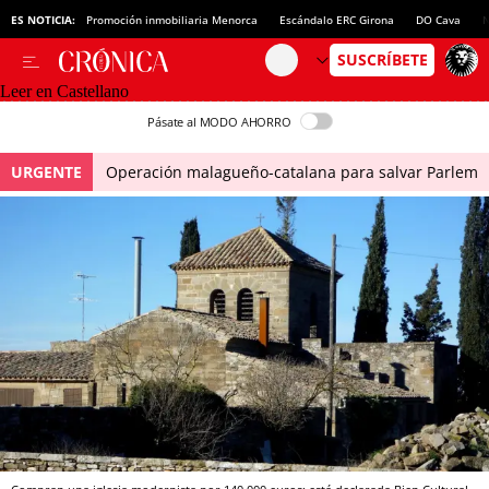
ES NOTICIA:
Promoción inmobiliaria Menorca
Escándalo ERC Girona
DO Cava
N
Leer en Castellano
Pásate al MODO AHORRO
URGENTE
Operación malagueño-catalana para salvar Parlem