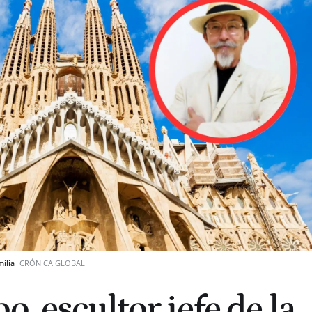
milia
CRÓNICA GLOBAL
o, escultor jefe de la