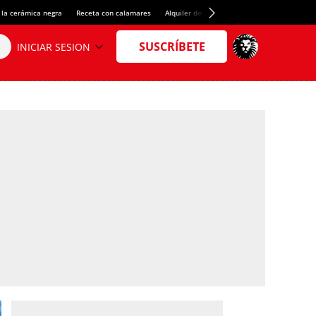
 la cerámica negra
Receta con calamares
Alquiler de habitaciones en España
Créd