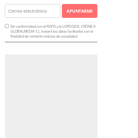
APUNTARME
De conformidad con el RGPD y la LOPDGDD, CRÓNICA
GLOBALMEDIA S.L. tratará los datos facilitados con la
finalidad de remitirle noticias de actualidad.