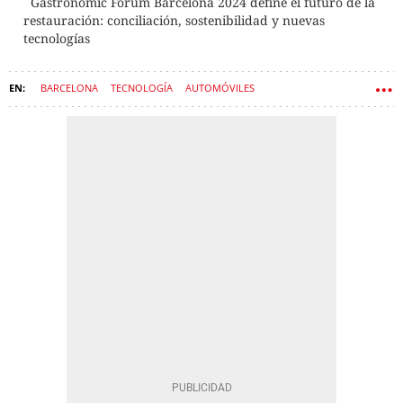
Gastronomic Forum Barcelona 2024 define el futuro de la
restauración: conciliación, sostenibilidad y nuevas
tecnologías
BARCELONA
TECNOLOGÍA
AUTOMÓVILES
FIRA DE BARCELONA
COCHES ELÉCTRICOS
SOSTENIBILIDAD
MONTJUÏC
SALÓN DEL AUTOMÓVIL DE BARCELONA
INDUSTRIA DE LA AUTOMOCIÓN