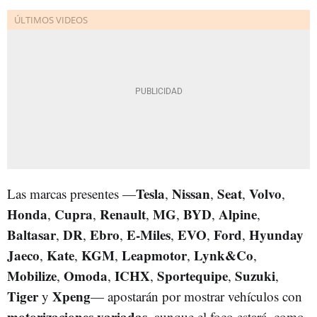
Tesla
Nissan
Seat
Volvo
Las marcas presentes —
,
,
,
,
Honda
Cupra
Renault
MG
BYD
Alpine
,
,
,
,
,
,
Baltasar
DR
Ebro
E-Miles
EVO
Ford
Hyunday
,
,
,
,
,
,
Jaeco
Kate
KGM
Leapmotor
Lynk&Co
,
,
,
,
,
Mobilize
Omoda
ICHX
Sportequipe
Suzuki
,
,
,
,
,
Tiger
Xpeng
y
— apostarán por mostrar vehículos con
motorizaciones variadas
, aunque el foco estará, como