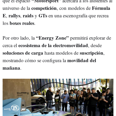
“Motorsport”
que el espacio
acercará a los asistentes al
competición
Fórmula
universo de la
, con modelos de
E
rallys
raids
GTs
,
,
y
en una escenografía que recrea
boxes reales
los
.
“Energy Zone”
Por otro lado, la
permitirá explorar de
ecosistema de la electromovilidad
cerca el
, desde
soluciones de carga
suscripción
hasta modelos de
,
movilidad del
mostrando cómo se configura la
mañana
.