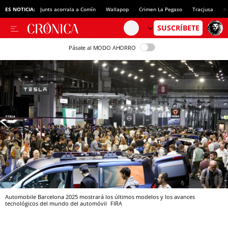
ES NOTICIA:
Junts acorrala a Comín
Wallapop
Crimen La Pegaso
Tracjusa
H
Pásate al MODO AHORRO
Automobile Barcelona 2025 mostrará los últimos modelos y los avances
tecnológicos del mundo del automóvil
FIRA