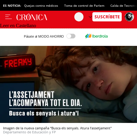
ES NOTICIA:
Quejas contra médicos
Toma de control de Parlem
Caída de Tecnotr
Leer en Castellano
Pásate al MODO AHORRO
Imagen de la nueva campaña “Busca els senyals. Atura l’assetjament"
Departamento de Educación y FP