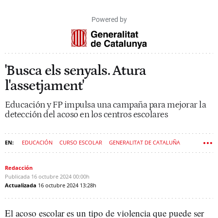
Powered by
'Busca els senyals. Atura
l'assetjament'
Educación y FP impulsa una campaña para mejorar la
detección del acoso en los centros escolares
EDUCACIÓN
CURSO ESCOLAR
GENERALITAT DE CATALUÑA
NIÑOS
ACOSO
FORMACIÓN PROFESIONAL (FP)
ADOLESCENTES
Redacción
Publicada
GOVERN
16 octubre 2024
00:00h
Actualizada
16 octubre 2024
13:28h
El acoso escolar es un tipo de violencia que puede ser