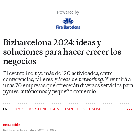
Powered by
Bizbarcelona 2024: ideas y
soluciones para hacer crecer los
negocios
El evento incluye más de 120 actividades, entre
conferencias, talleres, y áreas de
networking
. Y reunirá a
unas 70 empresas que ofrecerán diversos servicios para
pymes, autónomos y pequeño comercio
PYMES
MARKETING DIGITAL
EMPLEO
AUTÓNOMOS
FORMACIÓN PROFESIONAL (FP)
FIRA DE BARCELONA
DIGITALIZACIÓN
Redacción
Publicada
SOSTENIBILIDAD
16 octubre 2024
FORMACIÓN
00:00h