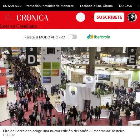
ES NOTICIA:
Promoción inmobiliaria Menorca
Escándalo ERC Girona
DO Cava
N
Leer en Castellano
Pásate al MODO AHORRO
Fira de Barcelona acoge una nueva edición del salón Alimentaria&Hostelco
CEDIDA