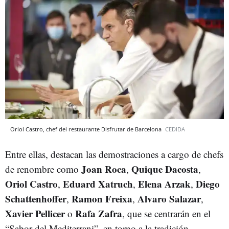
Oriol Castro, chef del restaurante Disfrutar de Barcelona
CEDIDA
Entre ellas, destacan las demostraciones a cargo de chefs
Joan Roca
Quique Dacosta
de renombre como
,
,
Oriol Castro
Eduard Xatruch
Elena Arzak
Diego
,
,
,
Schattenhoffer
Ramon Freixa
Alvaro Salazar
,
,
,
Xavier Pellicer
Rafa Zafra
o
, que se centrarán en el
“Sabor del Mediterrani”, en torno a la tradición