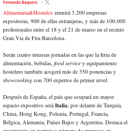
FIRA DE BARCELONA
COCINEROS
ALIMENTARIA
RESTAURACIÓN
Fernando Baquero
Alimentaria&Hostelco
FERIAS
COCINA
reunirá 3.200 empresas
expositoras, 900 de ellas extranjeras, y más de 100.000
profesionales entre el 18 y el 21 de marzo en el recinto
Gran Via de Fira Barcelona.
Serán cuatro intensas jornadas en las que la feria de
alimentación, bebidas,
food service
y equipamiento
hostelero también acogerá más de 350 ponencias y
showcooking
con 700 expertos de primer nivel.
Después de España, el país que ocupará un mayor
Italia
espacio expositivo será
, por delante de Turquía,
China, Hong Kong, Polonia, Portugal, Francia,
Bélgica, Alemania, Países Bajos y Argentina. Destaca el
crecimiento en metraje y número de empresas en