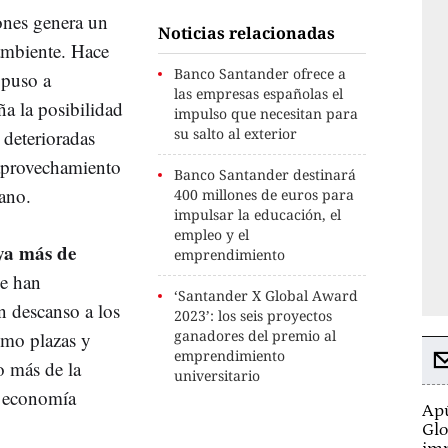
nes genera un
Noticias relacionadas
ambiente. Hace
Banco Santander ofrece a
puso a
las empresas españolas el
ña la posibilidad
impulso que necesitan para
su salto al exterior
 deterioradas
eaprovechamiento
Banco Santander destinará
ano.
400 millones de euros para
impulsar la educación, el
empleo y el
 ya más de
emprendimiento
se han
‘Santander X Global Award
n descanso a los
2023’: los seis proyectos
ganadores del premio al
omo plazas y
emprendimiento
o más de la
universitario
a economía
Apú
Glo