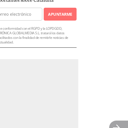
ortantes sobre Cataluña
APUNTARME
e conformidad con el RGPD y la LOPDGDD,
RÓNICA GLOBALMEDIA S.L. tratará los datos
acilitados con la finalidad de remitirle noticias de
ctualidad.