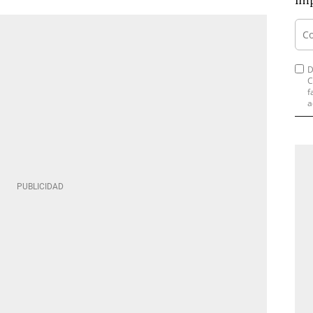
imp
D
C
f
a