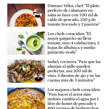
Dámaso Vélez, chef: "El plato
perfecto de calamares en
salsa se hace con 700 ml de
caldo de pescado, 250 g de
tomate troceado y 2 puerros"
Los chefs coinciden: "El
mejor gazpacho no lleva
tomate, sino 4 calabacines, 2
hojas de albahaca y medio
pimiento verde"
Isabel, cocinera: "Para que las
almejas al ajillo queden
perfectas, usa 200 ml de
vino, 5 dientes de ajo y no las
cuezas más de 3 minutos"
Los mejores chefs coinciden:
"Para hacer el arroz más
meloso cambia el agua por 1
litro de fumet de pescado y
400 gramos de berberechos