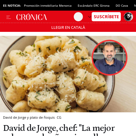
ES NOTICIA:
Promoción inmobiliaria Menorca
Escándalo ERC Girona
DO Cava
N
LLEGIR EN CATALÀ
Pásate al MODO AHORRO
David de Jorge y plato de ñoquis
CG
David de Jorge, chef: "La mejor