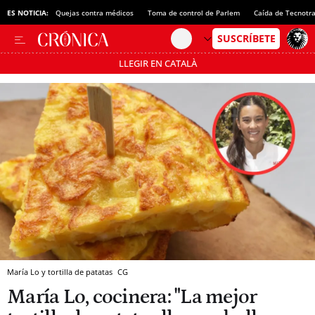
ES NOTICIA:
Quejas contra médicos
Toma de control de Parlem
Caída de Tecnotr
LLEGIR EN CATALÀ
Pásate al MODO AHORRO
María Lo y tortilla de patatas
CG
María Lo, cocinera: "La mejor