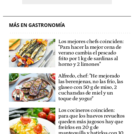
MÁS EN GASTRONOMÍA
Los mejores chefs coinciden:
"Para hacer la mejor cena de
verano cambia el pescado
frito por 1 kg de sardinas al
horno y 2 limones"
Alfredo, chef: "He mejorado
las berenjenas, no las frío, las
glaseo con 50 g de miso, 2
cucharadas de miel y un
toque de yogur"
Los cocineros coinciden:
para que los huevos revueltos
queden más jugosos hay que
freírlos en 20 g de
mantequilla y batirlos con 10