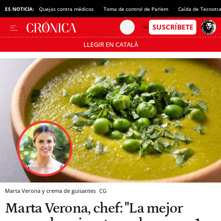
ES NOTICIA:
Quejas contra médicos
Toma de control de Parlem
Caída de Tecnotr
LLEGIR EN CATALÀ
Pásate al MODO AHORRO
Marta Verona y crema de guisantes
CG
Marta Verona, chef: "La mejor