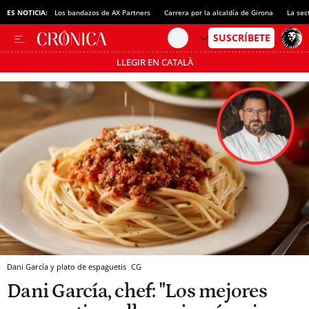
ES NOTICIA:
Los bandazos de AX Partners
Carrera por la alcaldía de Girona
La sec
LLEGIR EN CATALÀ
Pásate al MODO AHORRO
Dani García y plato de espaguetis
CG
Dani García, chef: "Los mejores