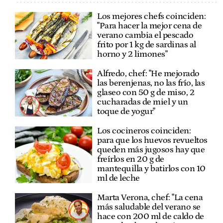
Los mejores chefs coinciden:
"Para hacer la mejor cena de
verano cambia el pescado
frito por 1 kg de sardinas al
horno y 2 limones"
Alfredo, chef: "He mejorado
las berenjenas, no las frío, las
glaseo con 50 g de miso, 2
cucharadas de miel y un
toque de yogur"
Los cocineros coinciden:
para que los huevos revueltos
queden más jugosos hay que
freírlos en 20 g de
mantequilla y batirlos con 10
ml de leche
Marta Verona, chef: "La cena
más saludable del verano se
hace con 200 ml de caldo de