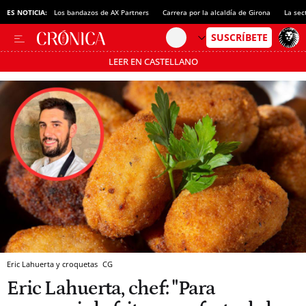
ES NOTICIA:
Los bandazos de AX Partners
Carrera por la alcaldía de Girona
La sec
LEER EN CASTELLANO
Pásate al MODO AHORRO
Eric Lahuerta y croquetas
CG
Eric Lahuerta, chef: "Para