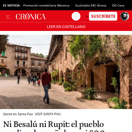
ES NOTICIA:
Promoción inmobiliaria Menorca
Escándalo ERC Girona
DO Cava
N
LEER EN CASTELLANO
Pásate al MODO AHORRO
Gente en Santa Pau
VISIT SANTA PAU
Ni Besalú ni Rupit: el pueblo