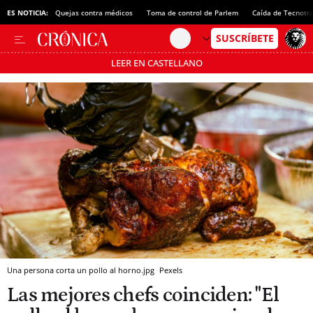
ES NOTICIA:
Quejas contra médicos
Toma de control de Parlem
Caída de Tecnotr
LEER EN CASTELLANO
Pásate al MODO AHORRO
Una persona corta un pollo al horno.jpg
Pexels
Las mejores chefs coinciden: "El