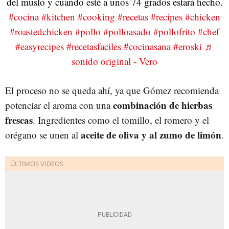
del muslo y cuando esté a unos 74 grados estará hecho.
#cocina
#kitchen
#cooking
#recetas
#recipes
#chicken
#roastedchicken
#pollo
#polloasado
#pollofrito
#chef
#easyrecipes
#recetasfaciles
#cocinasana
#eroski
♬
sonido original - Vero
El proceso no se queda ahí, ya que Gómez recomienda
combinación de hierbas
potenciar el aroma con una
frescas
. Ingredientes como el tomillo, el romero y el
aceite de oliva y al zumo de limón
orégano se unen al
.