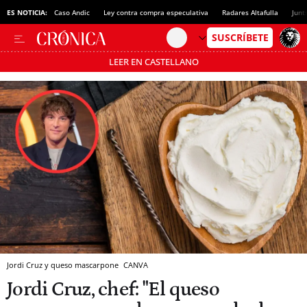
ES NOTICIA:
Caso Andic
Ley contra compra especulativa
Radares Altafulla
Junt
LEER EN CASTELLANO
Pásate al MODO AHORRO
Jordi Cruz y queso mascarpone
CANVA
Jordi Cruz, chef: "El queso