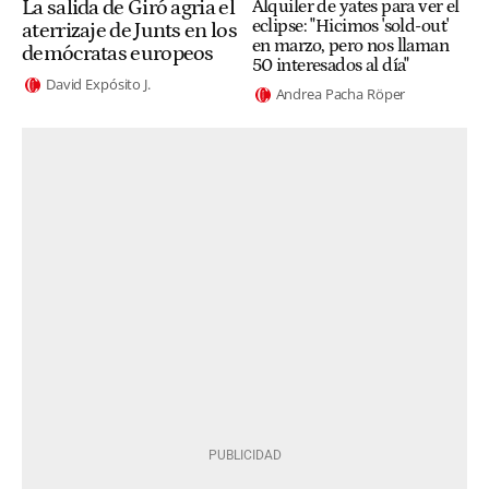
La salida de Giró agria el
Alquiler de yates para ver el
eclipse: "Hicimos 'sold-out'
aterrizaje de Junts en los
en marzo, pero nos llaman
demócratas europeos
50 interesados al día"
David Expósito J.
Andrea Pacha Röper