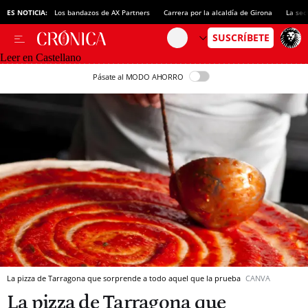
ES NOTICIA:
Los bandazos de AX Partners
Carrera por la alcaldía de Girona
La sec
Leer en Castellano
Pásate al MODO AHORRO
La pizza de Tarragona que sorprende a todo aquel que la prueba
CANVA
La pizza de Tarragona que