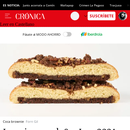
ES NOTICIA:
Junts acorrala a Comín
Wallapop
Crimen La Pegaso
Tracjusa
H
Leer en Castellano
Pásate al MODO AHORRO
Coca brownie
Forn Gil