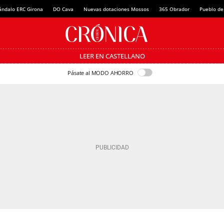
ándalo ERC Girona
DO Cava
Nuevas dotaciones Mossos
365 Obrador
Pueblo de
LEER EN CASTELLANO
Pásate al MODO AHORRO