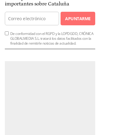
importantes sobre Cataluña
APUNTARME
De conformidad con el RGPD y la LOPDGDD, CRÓNICA
GLOBALMEDIA S.L. tratará los datos facilitados con la
finalidad de remitirle noticias de actualidad.