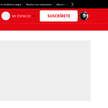
 la cerámica negra
Receta con calamares
Alquiler de habitaciones en España
Créd