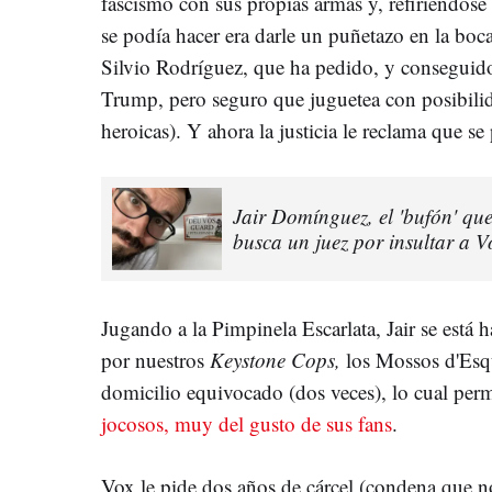
fascismo con sus propias armas y, refiriéndos
se podía hacer era darle un puñetazo en la boca
Silvio Rodríguez, que ha pedido, y conseguid
Trump, pero seguro que juguetea con posibili
heroicas). Y ahora la justicia le reclama que se 
Jair Domínguez, el 'bufón' que
busca un juez por insultar a V
Jugando a la Pimpinela Escarlata, Jair se está
por nuestros
Keystone Cops,
los Mossos d'Esq
domicilio equivocado (dos veces), lo cual perm
jocosos, muy del gusto de sus fans
.
Vox le pide dos años de cárcel (condena que no