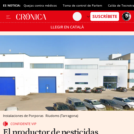
ES NOTICIA:
Quejas contra médicos
Toma de control de Parlem
Caída de Tecnotr
LLEGIR EN CATALÀ
Pásate al MODO AHORRO
Instalaciones de Porporas
Riudoms (Tarragona)
CONFIDENTE VIP
El productor de pesticidas