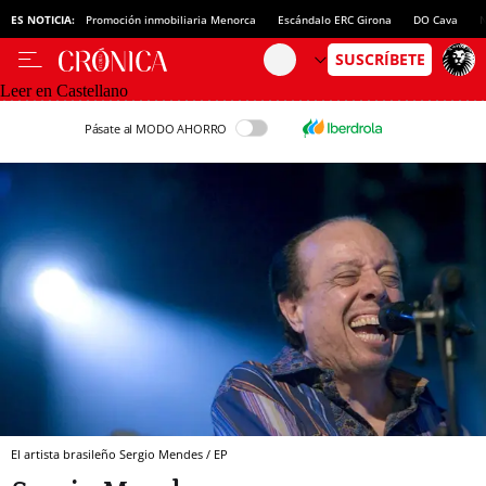
ES NOTICIA:
Promoción inmobiliaria Menorca
Escándalo ERC Girona
DO Cava
N
Leer en Castellano
Pásate al MODO AHORRO
El artista brasileño Sergio Mendes / EP