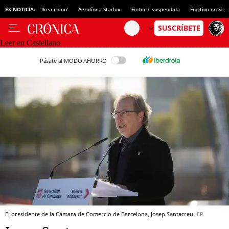
ES NOTICIA:
'Ikea chino'
Aerolínea Starlux
'Fintech' suspendida
Fugitivo en Sitg
Leer en Castellano
Pásate al MODO AHORRO
El presidente de la Cámara de Comercio de Barcelona, Josep Santacreu
EP