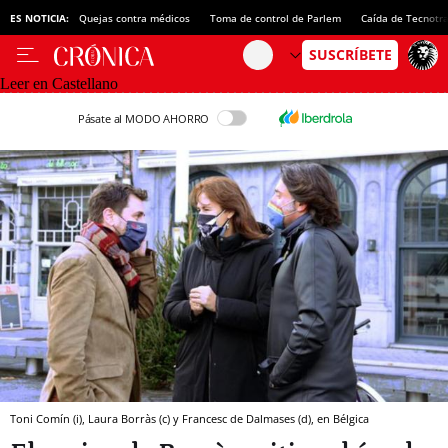
ES NOTICIA:
Quejas contra médicos
Toma de control de Parlem
Caída de Tecnotr
Leer en Castellano
Pásate al MODO AHORRO
Toni Comín (i), Laura Borràs (c) y Francesc de Dalmases (d), en Bélgica