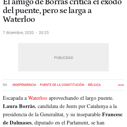
El amigo de Borràs critica el éxodo
del puente, pero se larga a
Waterloo
7 diciembre, 2020
20:25
INDEPENDENCIA
PUENTE DE LA CONSTITUCIÓN
BÉLGICA
LAURA BORRÀS
Escapada a
Waterloo
aprovechando el largo puente.
Laura Borràs
, candidata de Junts per Catalunya a la
Francesc
presidencia de la Generalitat, y su inseparable
de Dalmases
, diputado en el Parlament, se han