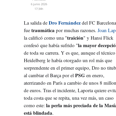
6 junio 2026
17:34h
Dro Fernández
La salida de
del FC Barcelon
traumática
fue
por muchas razones.
Joan Lap
traición
la calificó como una "
" y Hansi Flick
la mayor decepci
confesó que había sufrido "
de toda su carrera. Y es que, aunque el técnico
Heidelberg le había otorgado un rol más que
sorprendente en el primer equipo, Dro no titu
PSG
al cambiar el Barça por el
en enero,
aterrizando en París a cambio de unos 8 millo
de euros. Tras el incidente, Laporta quiere evit
toda costa que se repita, una vez más, un caso
la perla más preciada de la Masí
como este:
está blindada
.