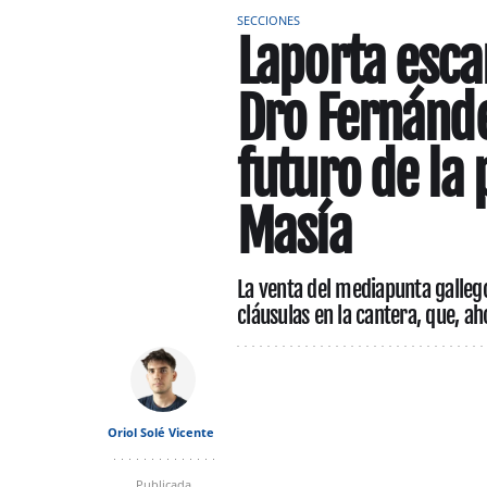
SECCIONES
Laporta esca
Dro Fernández
futuro de la
Masía
La venta del mediapunta galleg
cláusulas en la cantera, que, ah
Oriol Solé Vicente
Publicada