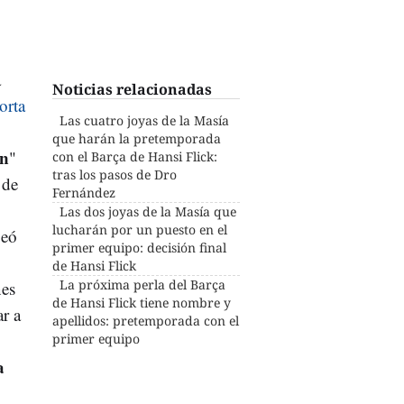
a
Noticias relacionadas
orta
Las cuatro joyas de la Masía
que harán la pretemporada
ón
"
con el Barça de Hansi Flick:
tras los pasos de Dro
 de
Fernández
Las dos joyas de la Masía que
lucharán por un puesto en el
beó
primer equipo: decisión final
de Hansi Flick
La próxima perla del Barça
nes
de Hansi Flick tiene nombre y
ar a
apellidos: pretemporada con el
primer equipo
a