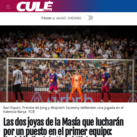
LLEGIR EN CATALÀ
Pásate al MODO AHORRO
Xavi Espart, Frenkie de Jong y Wojciech Szczesny defienden una jugada en el
Valencia-Barça
FCB
Las dos joyas de la Masía que lucharán
por un puesto en el primer equipo: