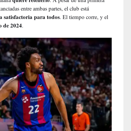
tanciadas entre ambas partes, el club está
 satisfactoria para todos
. El tiempo corre, y el
o de 2024
.