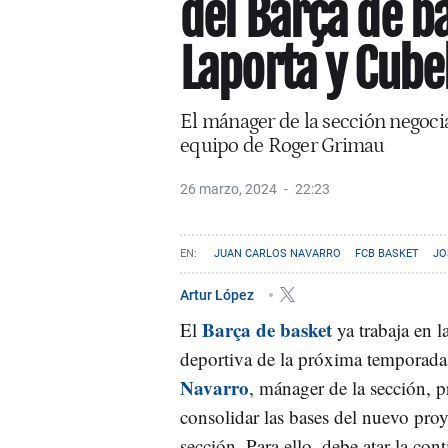
del Barça de b
Laporta y Cubel
El mánager de la sección negocia
equipo de Roger Grimau
26 marzo, 2024
22:23
JUAN CARLOS NAVARRO
FCB BASKET
JO
Artur López
Barça de basket
El
ya trabaja en l
deportiva de la próxima temporad
Navarro
, mánager de la sección, p
consolidar las bases del nuevo proy
sección. Para ello, debe atar la con