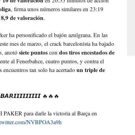
y 10 de valoración
en 20:55 minutos de acción
liga
, firma unos números similares en 23:19
 8,9 de valoración
.
ker ha personificado el bajón azulgrana. En las
 este mes de marzo, el crack barcelonista ha bajado
siete puntos
dos tiros encestados de
o, anotó
con
rente al Fenerbahce, cuatro puntos, y contra el
un triple de
es encuentros tan solo ha acertado
𝘼𝙍𝙄𝙄𝙄𝙄𝙄𝙄𝙄𝙄𝙄 🔥🔥🔥
 PAKER para darle la victoria al Barça en
.twitter.com/NVBPOA3a9h