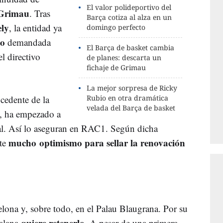
El valor polideportivo del
Grimau
. Tras
Barça cotiza al alza en un
ely
, la entidad ya
domingo perfecto
to
demandada
El Barça de basket cambia
l directivo
de planes: descarta un
fichaje de Grimau
La mejor sorpresa de Ricky
ocedente de la
Rubio en otra dramática
velada del Barça de basket
, ha empezado a
al. Así lo aseguran en RAC1. Según dicha
mucho
optimismo para sellar la renovación
ste
elona y, sobre todo, en el Palau Blaugrana. Por su
quiere retenerlo
talana
. A pesar de una primera