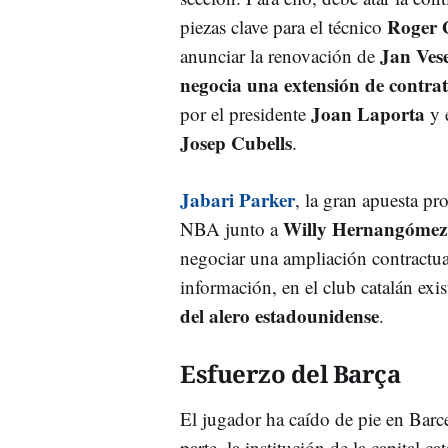
Roger 
piezas clave para el técnico
Jan Ves
anunciar la renovación de
negocia una extensión de contra
Joan Laporta
por el presidente
y e
Josep Cubells
.
Jabari Parker
, la gran apuesta pr
Willy Hernangómez
NBA junto a
negociar una ampliación contractu
información, en el club catalán exi
del alero estadounidense
.
Esfuerzo del Barça
El jugador ha caído de pie en Barc
parte, la institución de la capital ca