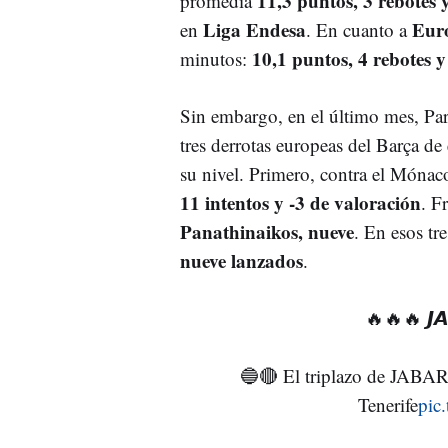
11,3 puntos, 3 rebotes 
promedia
Liga Endesa
Euro
en
. En cuanto a
10,1 puntos, 4 rebotes y
minutos:
Sin embargo, en el último mes, Par
tres derrotas europeas del Barça de
su nivel. Primero, contra el Mónac
11 intentos y -3 de valoración
. F
Panathinaikos, nueve
. En esos tr
nueve lanzados
.
🔥🔥🔥 𝙅𝘼
🔵🔴 El triplazo de JABARI
Tenerife
pic