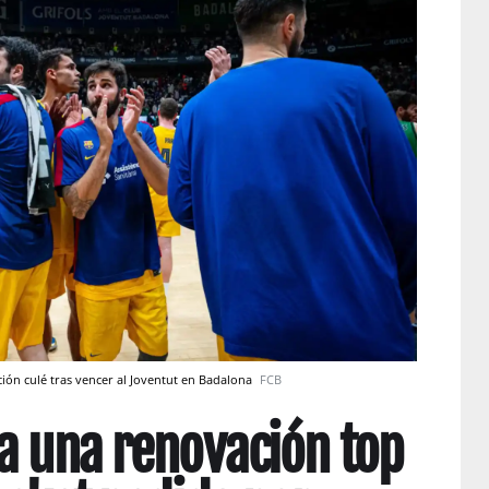
ción culé tras vencer al Joventut en Badalona
FCB
a una renovación top