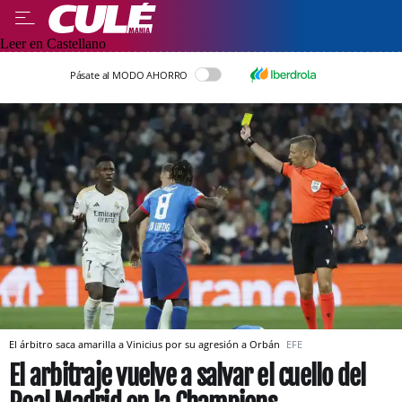
Leer en Castellano
Pásate al MODO AHORRO
El árbitro saca amarilla a Vinicius por su agresión a Orbán
EFE
El arbitraje vuelve a salvar el cuello del