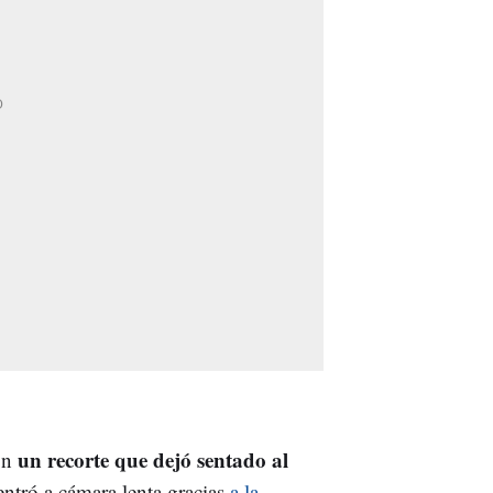
un recorte que dejó sentado al
con
ntró a cámara lenta gracias
a la