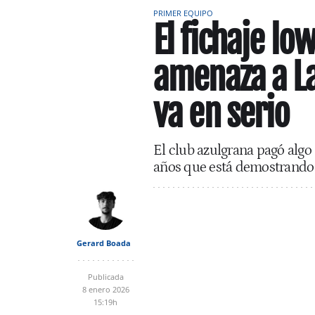
PRIMER EQUIPO
El fichaje l
amenaza a La
va en serio
El club azulgrana pagó algo
años que está demostrando
Gerard Boada
Publicada
8 enero 2026
15:19h