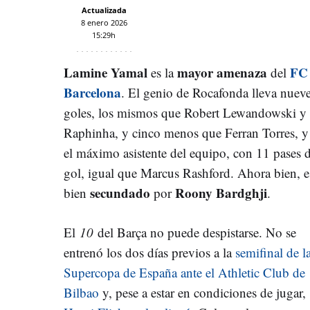
Actualizada
8 enero 2026
15:29h
Lamine Yamal
mayor amenaza
FC
es la
del
Barcelona
. El genio de Rocafonda lleva nuev
goles, los mismos que Robert Lewandowski y
Raphinha, y cinco menos que Ferran Torres, y
el máximo asistente del equipo, con 11 pases 
gol, igual que Marcus Rashford. Ahora bien, e
secundado
Roony Bardghji
bien
por
.
El
10
del Barça no puede despistarse. No se
entrenó los dos días previos a la
semifinal de l
Supercopa de España ante el Athletic Club de
Bilbao
y, pese a estar en condiciones de jugar,