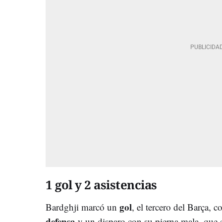
1 gol y 2 asistencias
gol
Bardghji marcó un
, el tercero del Barça, 
defensa
y un disparo con su pierna mala, que e