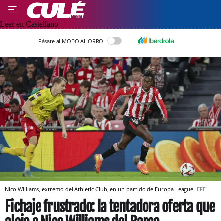
Leer en Castellano
Pásate al MODO AHORRO
Nico Williams, extremo del Athletic Club, en un partido de Europa League
EFE
Fichaje frustrado: la tentadora oferta que