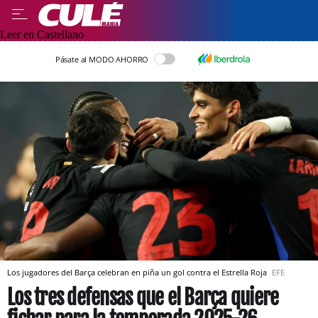
Leer en Castellano
Pásate al MODO AHORRO
Los jugadores del Barça celebran en piña un gol contra el Estrella Roja
EFE
Los tres defensas que el Barça quiere