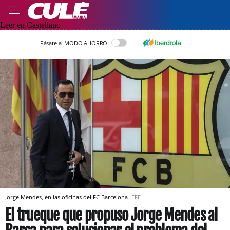
Leer en Castellano
Pásate al MODO AHORRO
Jorge Mendes, en las oficinas del FC Barcelona
EFE
El trueque que propuso Jorge Mendes al