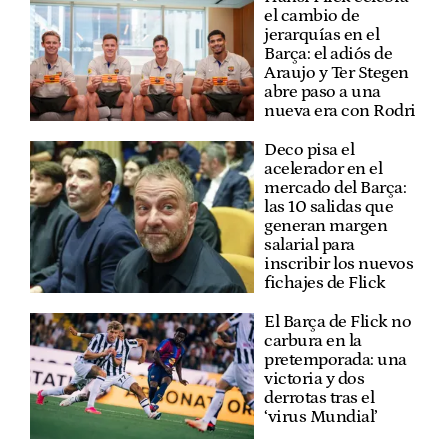
el cambio de
jerarquías en el
Barça: el adiós de
Araujo y Ter Stegen
abre paso a una
nueva era con Rodri
Deco pisa el
acelerador en el
mercado del Barça:
las 10 salidas que
generan margen
salarial para
inscribir los nuevos
fichajes de Flick
El Barça de Flick no
carbura en la
pretemporada: una
victoria y dos
derrotas tras el
‘virus Mundial’