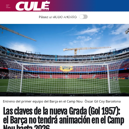
LEER EN CASTELLANO
Pásate al MODO AHORRO
Entreno del primer equipo del Barça en el Camp Nou
Òscar Gil Coy
Barcelona
Las claves de la nueva Grada (Gol 1957):
el Barça no tendrá animación en el Camp