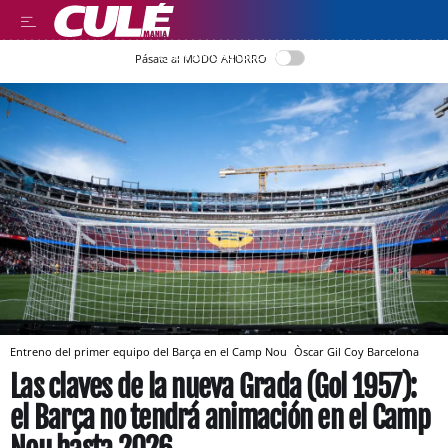
LEER EN CASTELLANO
Pásate al MODO AHORRO
Entreno del primer equipo del Barça en el Camp Nou
Òscar Gil Coy
Barcelona
Las claves de la nueva Grada (Gol 1957):
el Barça no tendrá animación en el Camp