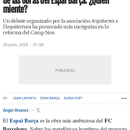
de las obras del Espai Barça: ¿Quién
miente?
Un debate organizado por la asociación
Arquitectes x
l’Arquitectura
ha provocado más incógnitas en la
reforma del Camp Nou
20 junio, 2024
01:58
JOAN LAPORTA
ESPAI BARÇA
ELENA FORT
Ángel Álvarez
Espai Barça
FC
El
es la obra más ambiciosa del
Barcelona
. Sobre los metafóricos hombros del proyecto