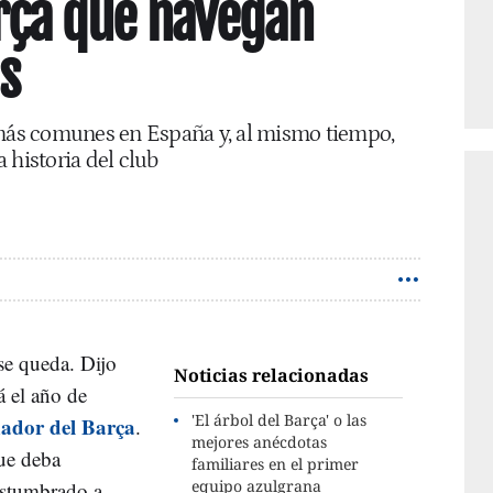
arça que navegan
s
 más comunes en España y, al mismo tiempo,
 historia del club
se queda. Dijo
Noticias relacionadas
á el año de
'El árbol del Barça' o las
nador del Barça
.
mejores anécdotas
ue deba
familiares en el primer
equipo azulgrana
ostumbrado a