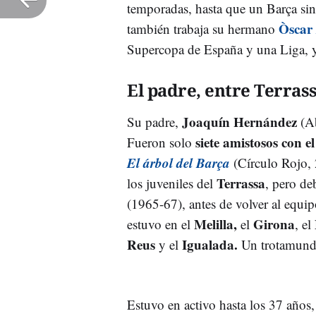
temporadas, hasta que un Barça si
Òscar
también trabaja su hermano
Supercopa de España y una Liga, y 
El padre, entre Terrass
Joaquín Hernández
Su padre,
(Ab
siete amistosos con e
Fueron solo
El árbol del Barça
(Círculo Rojo, 
Terrassa
los juveniles del
, pero de
(1965-67), antes de volver al equi
Melilla,
Girona
estuvo en el
el
, el
Reus
Igualada.
y el
Un trotamund
Estuvo en activo hasta los 37 años