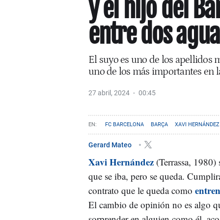
y el hijo del B
entre dos agua
El suyo es uno de los apellidos
uno de los más importantes en la
27 abril, 2024
00:45
FC BARCELONA
BARÇA
XAVI HERNÁNDEZ
Gerard Mateo
Xavi Hernández
(Terrassa, 1980) 
que se iba, pero se queda. Cumplir
entre
contrato que le queda como
El cambio de opinión no es algo q
sorprender en alguien como él, ac