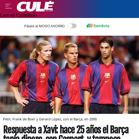
Leer en Castellano
Pásate al MODO AHORRO
Petit, Frank de Boer y Gerard López, con el Barça, en 2000
Respuesta a Xavi: hace 25 años el Barça